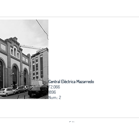
Central Eléctrica Mazarredo
F2.066
1896
Num.: 2
Edita:
Fundación Arquitectura COAM
o y no está de
Coordinación:
 puede solicitar