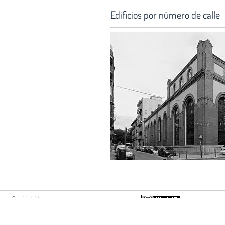
Edificios por número de calle
Servicio Histórico:
Hortaleza 63, 2ª planta
28004 Madrid
Si usted es autor de algún document
+34 915951500 ext 2213
acuerdo con su difusión en esta web,