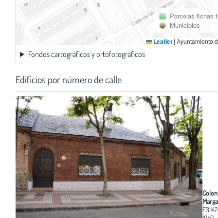
Parcelas fichas 
Municipios
Leaflet
|
Ayuntamiento d
Fondos cartográficos y ortofotográficos
Edificios por número de calle
Colon
Marga
F3.142
1949