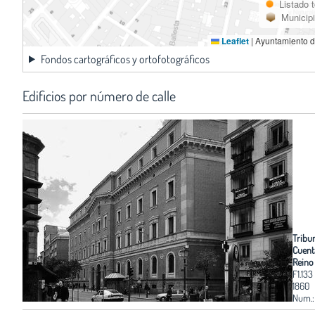
Listado 
Municip
Leaflet
|
Ayuntamiento d
Fondos cartográficos y ortofotográficos
Edificios por número de calle
Tribu
Cuent
Reino
F1.133
1860
Num.: 