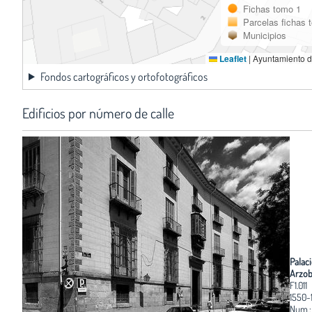
Fichas tomo 1
Parcelas fichas 
Municipios
Leaflet
|
Ayuntamiento d
Fondos cartográficos y ortofotográficos
Edificios por número de calle
Palac
Arzob
F1.011
1550-
Num.: 