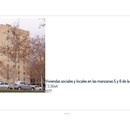
Viviendas sociales y locales en las manzanas 5 y 6 de la
F3.364A
1977
Edita:
Fundación Arquitectura COAM
o y no está de
Coordinación:
 puede solicitar