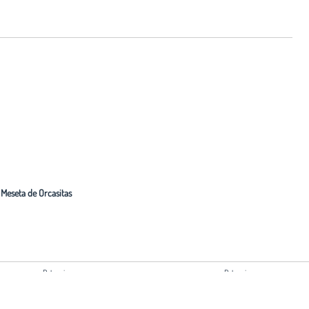
 Meseta de Orcasitas
Patrocina:
Patrocina:
Ayuntamiento de Madrid
Comunidad de Madrid