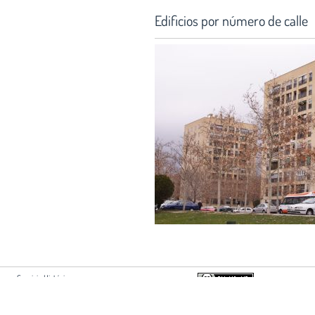
Edificios por número de calle
Servicio Histórico:
Hortaleza 63, 2ª planta
28004 Madrid
Si usted es autor de algún document
+34 915951500 ext 2213
acuerdo con su difusión en esta web,