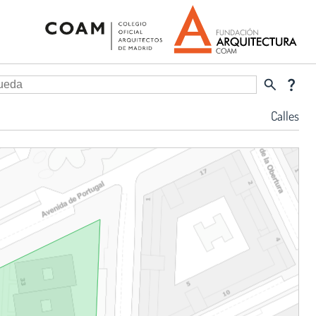
search
question_mark
Calles