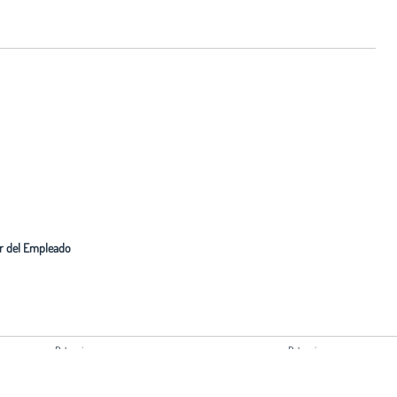
r del Empleado
Patrocina:
Patrocina:
Ayuntamiento de Madrid
Comunidad de Madrid