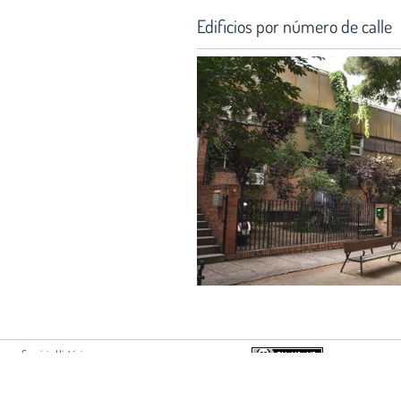
Edificios por número de calle
Servicio Histórico:
Hortaleza 63, 2ª planta
28004 Madrid
Si usted es autor de algún document
+34 915951500 ext 2213
acuerdo con su difusión en esta web,