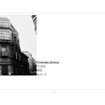
Viviendas obreras
F2.029
1880
Num.: 2
Edita:
Fundación Arquitectura COAM
o y no está de
Coordinación:
 puede solicitar