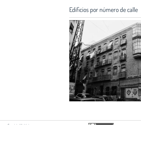
Edificios por número de calle
Servicio Histórico:
Hortaleza 63, 2ª planta
28004 Madrid
Si usted es autor de algún document
+34 915951500 ext 2213
acuerdo con su difusión en esta web,