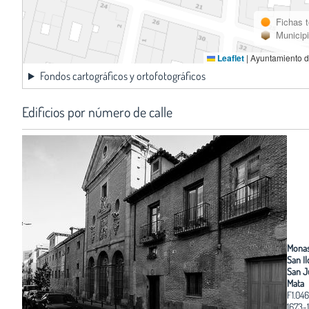
Fichas 
Municip
Leaflet
|
Ayuntamiento d
Fondos cartográficos y ortofotográficos
Edificios por número de calle
Monas
San I
San J
Mata
F1.046
1673-