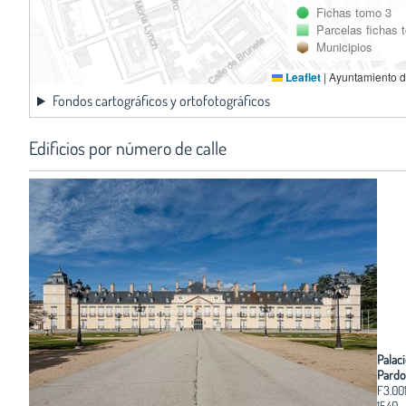
Fichas tomo 3
Parcelas fichas 
Municipios
Leaflet
|
Ayuntamiento d
Fondos cartográficos y ortofotográficos
Edificios por número de calle
Palaci
Pardo
F3.00
1540