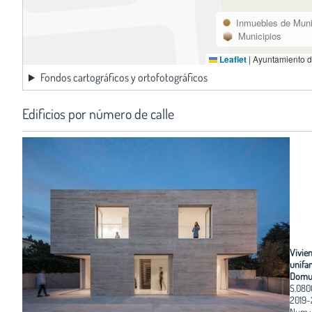
Inmuebles de Muni
Municipios
Leaflet
|
Ayuntamiento d
Fondos cartográficos y ortofotográficos
Edificios por número de calle
Vivie
unifam
Domu
S.080
2019
Num.: