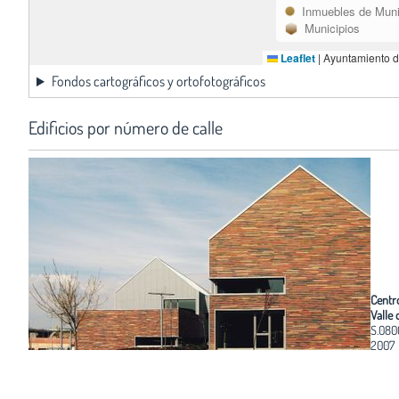
Inmuebles de Muni
Municipios
Leaflet
|
Ayuntamiento d
Fondos cartográficos y ortofotográficos
Edificios por número de calle
Centr
Valle 
S.080
2007