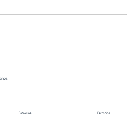
Paños
Patrocina:
Patrocina:
Ayuntamiento de Madrid
Comunidad de Madrid