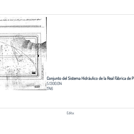
Conjunto del Sistema Hidráulico de la Real Fábrica de 
S.1300.014
1746
Edita:
Fundación Arquitectura COAM
o y no está de
Coordinación:
 puede solicitar
Servicio Histórico COAM