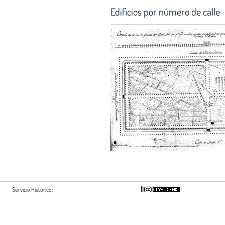
Edificios por número de calle
Servicio Histórico:
Hortaleza 63, 2ª planta
28004 Madrid
Si usted es autor de algún document
+34 915951500 ext 2213
acuerdo con su difusión en esta web,
shistorico@coam.org
su retirada en
shistorico@coam.org