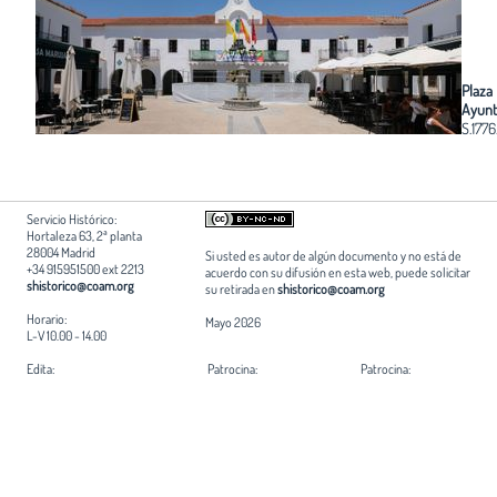
Plaza
Ayunt
S.1776
Servicio Histórico:
Hortaleza 63, 2ª planta
28004 Madrid
Si usted es autor de algún documento y no está de
+34 915951500 ext 2213
acuerdo con su difusión en esta web, puede solicitar
shistorico@coam.org
su retirada en
shistorico@coam.org
Horario:
Mayo 2026
L-V 10.00 - 14.00
Edita:
Patrocina:
Patrocina:
Fundación Arquitectura COAM
Ayuntamiento de Madrid
Comunidad de Madrid
Coordinación:
Servicio Histórico COAM
Informática:
Ingra - Ingrid