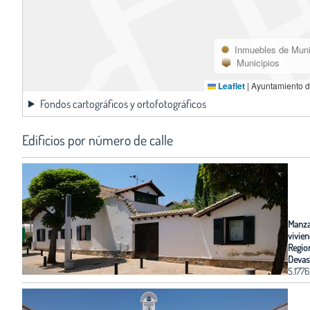
Inmuebles de Muni
Municipios
Leaflet
|
Ayuntamiento d
Fondos cartográficos y ortofotográficos
Edificios por número de calle
Manza
vivie
Regio
Devas
S.177